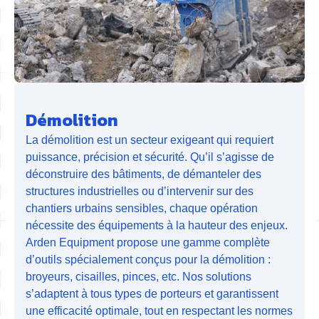
Démolition
La démolition est un secteur exigeant qui requiert
puissance, précision et sécurité. Qu’il s’agisse de
déconstruire des bâtiments, de démanteler des
structures industrielles ou d’intervenir sur des
chantiers urbains sensibles, chaque opération
nécessite des équipements à la hauteur des enjeux.
Arden Equipment propose une gamme complète
d’outils spécialement conçus pour la démolition :
broyeurs, cisailles, pinces, etc. Nos solutions
s’adaptent à tous types de porteurs et garantissent
une efficacité optimale, tout en respectant les normes