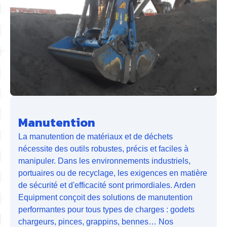
Manutention
La manutention de matériaux et de déchets
nécessite des outils robustes, précis et faciles à
manipuler. Dans les environnements industriels,
portuaires ou de recyclage, les exigences en matière
de sécurité et d'efficacité sont primordiales. Arden
Equipment conçoit des solutions de manutention
performantes pour tous types de charges : godets
chargeurs, pinces, grappins, bennes… Nos