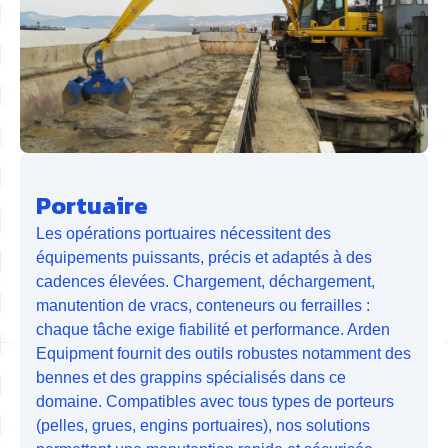
Portuaire
Les opérations portuaires nécessitent des
équipements puissants, précis et adaptés à des
cadences élevées. Chargement, déchargement,
manutention de vracs, conteneurs ou ferrailles :
chaque tâche exige fiabilité et performance. Arden
Equipment fournit des outils robustes notamment des
bennes et des grappins spécialisés dans ce
domaine. Compatibles avec tous types de porteurs
(pelles, grues, engins portuaires), nos solutions