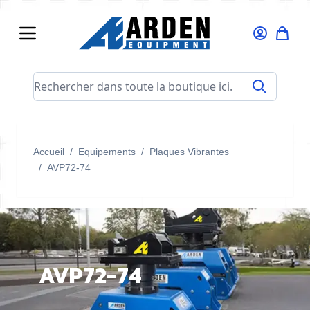
Allez au contenu
Rechercher dans toute la boutique ici...
Accueil
/
Equipements
/
Plaques Vibrantes
/
AVP72-74
AVP72-74