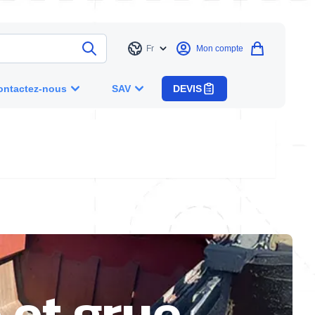
Fr
Mon compte
Langue
ontactez-nous
SAV
DEVIS
 et grue