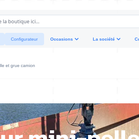
a boutique ici...
Occasions
La société
C
Configurateur
lle et grue camion
r mini-pelle