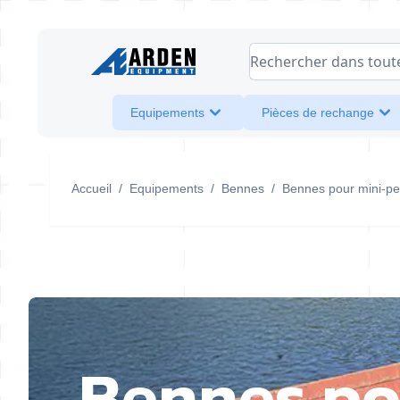
Allez au contenu
Rechercher dans toute l
Equipements
Pièces de rechange
Accueil
/
Equipements
/
Bennes
/
Bennes pour mini-pe
Bennes pou