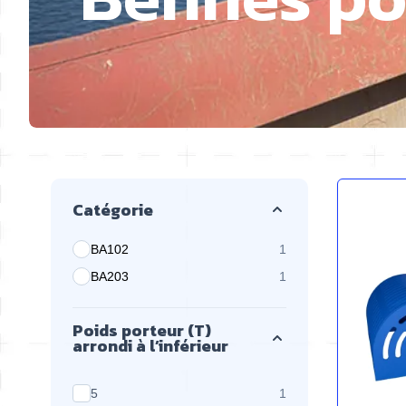
camion
Passer à la liste des produits
Catégorie
BA102
1
produits disponibles
BA203
1
produits disponibles
Poids porteur (T)
arrondi à l’inférieur
produits disponibles
5
1