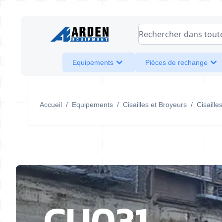
Allez au contenu
Rechercher dans toute l
Equipements
Pièces de rechange
Accueil
/
Equipements
/
Cisailles et Broyeurs
/
Cisaille
CU031