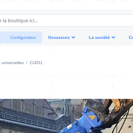
a boutique ici...
Occasions
La société
C
Configurateur
s universelles
/
CU031