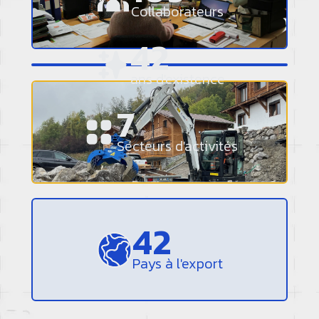
Collaborateurs
50
ans d'existence
9
Secteurs d'activités
50
Pays à l'export