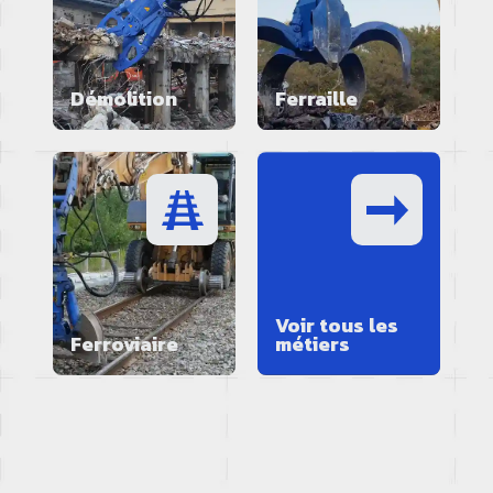
Démolition
Ferraille
Voir tous les
Ferroviaire
métiers