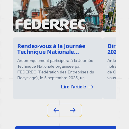
Rendez-vous à la Journée
Directio
Technique Nationale
2025
FEDEREC 2025
rx
Arden Equipment participera à la Journée
Arden Equip
ux
Technique Nationale organisée par
notre client
es
FEDEREC (Fédération des Entreprises du
de Châlons,
Recyclage), le 5 septembre 2025, un
vous économ
événement incontournable pour les
du Grand Est
Lire l’article
professionnels du recyclage, de la
véritable vi
valorisation matière et de l’économie
français, s
circulaire.
septembre 