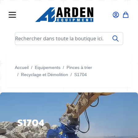
Allez au contenu
Rechercher dans toute la boutique ici...
Accueil
/
Equipements
/
Pinces à trier
/
Recyclage et Démolition
/
S1704
S1704