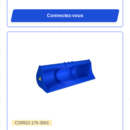
Connectez-vous
C20R22-175-3001