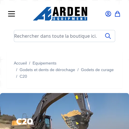
Allez au contenu
Rechercher dans toute la boutique ici...
Accueil
/
Equipements
/
Godets et dents de dérochage
/
Godets de curage
/
C20
C20