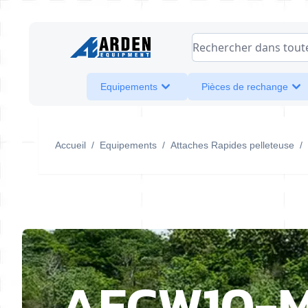
Allez au contenu
Rechercher dans toute l
Equipements
Pièces de rechange
Accueil
/
Equipements
/
Attaches Rapides pelleteuse
/
AECW10-