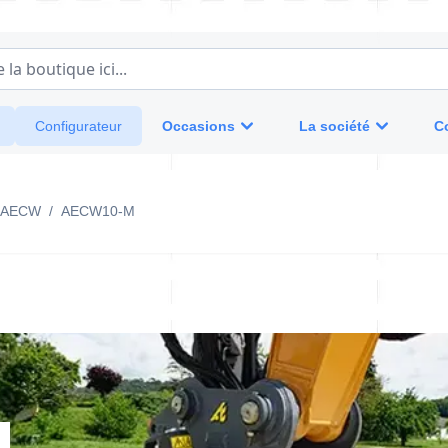
a boutique ici...
Occasions
La société
C
Configurateur
AECW
/
AECW10-M
M