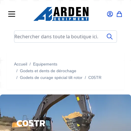
Allez au contenu
Rechercher dans toute la boutique ici...
Accueil
/
Equipements
/
Godets et dents de dérochage
/
Godets de curage spécial tilt rotor
/
C05TR
C05TR