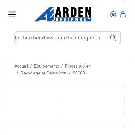
Allez au contenu
Rechercher dans toute la boutique ici...
Accueil
/
Equipements
/
Pinces à trier
/
Recyclage et Démolition
/
S0603
S0603