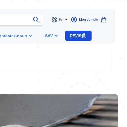
Fr
Mon compte
Langue
ontactez-nous
SAV
DEVIS