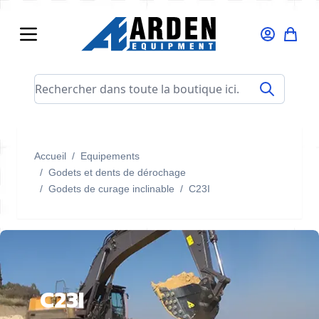
Allez au contenu
Rechercher dans toute la boutique ici...
Accueil
/
Equipements
/
Godets et dents de dérochage
/
Godets de curage inclinable
/
C23I
C23I