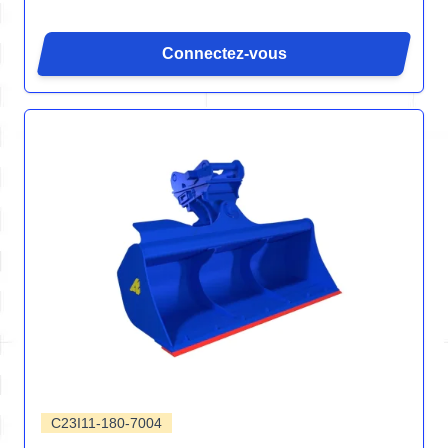
Connectez-vous
C23I11-180-7004