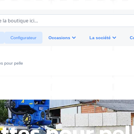
a boutique ici...
Occasions
La société
C
Configurateur
es pour pelle
ttes pour pel