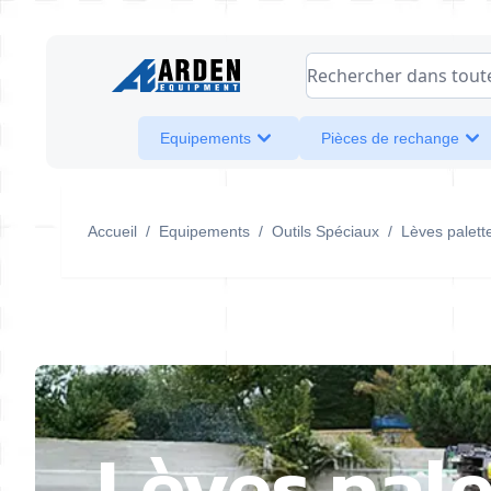
Allez au contenu
Rechercher dans toute l
Equipements
Pièces de rechange
Accueil
/
Equipements
/
Outils Spéciaux
/
Lèves palett
Lèves pale