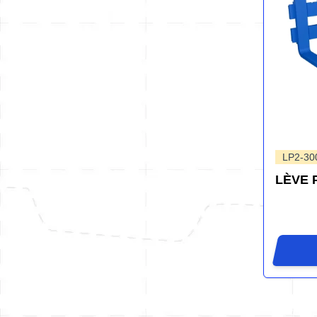
LP2-30
LÈVE 