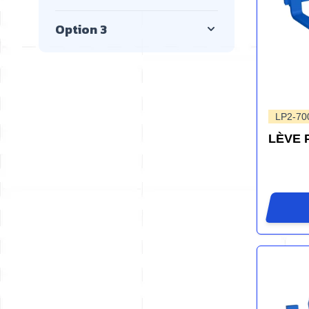
Option 3
LP2-70
LÈVE 