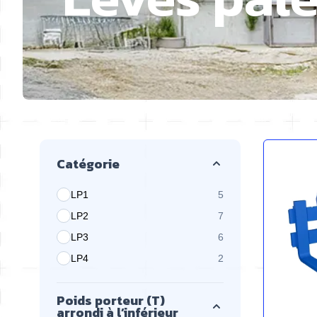
Passer à la liste des produits
Catégorie
LP1
5
produits disponibles
LP2
7
produits disponibles
LP3
6
produits disponibles
LP4
2
produits disponibles
Poids porteur (T)
arrondi à l’inférieur