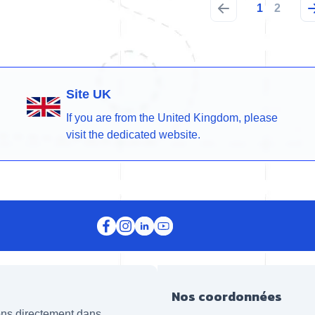
1
2
Site UK
If you are from the United Kingdom, please
visit the dedicated website.
Nos coordonnées
ions directement dans