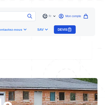
Fr
Mon compte
Langue
ontactez-nous
SAV
DEVIS
le