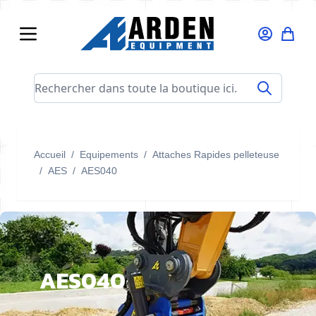
Allez au contenu
Rechercher dans toute la boutique ici...
Accueil
/
Equipements
/
Attaches Rapides pelleteuse
/
AES
/
AES040
AES040