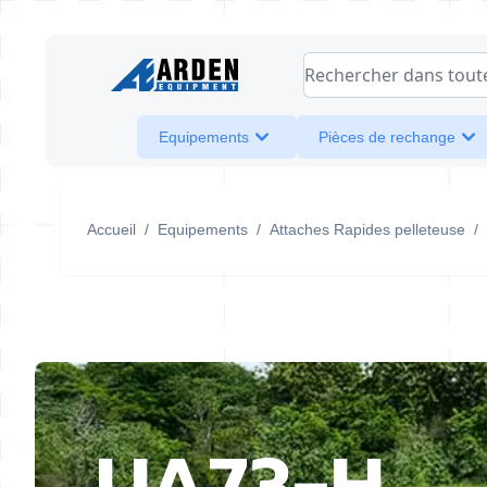
Allez au contenu
Rechercher dans toute l
Equipements
Pièces de rechange
Accueil
/
Equipements
/
Attaches Rapides pelleteuse
/
UA73-H