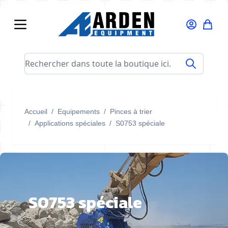
Allez au contenu
Rechercher dans toute la boutique ici...
Accueil
/
Equipements
/
Pinces à trier
/
Applications spéciales
/
S0753 spéciale
S0753 spéciale