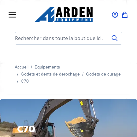
Allez au contenu
Rechercher dans toute la boutique ici...
Accueil
/
Equipements
/
Godets et dents de dérochage
/
Godets de curage
/
C70
C70