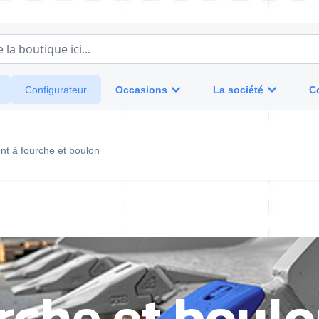
a boutique ici...
Occasions
La société
C
Configurateur
nt à fourche et boulon
rche et boul