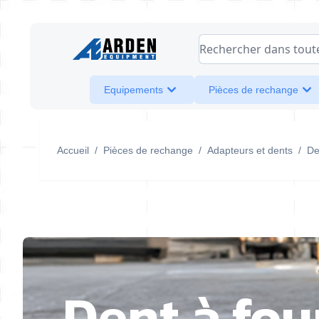
Allez au contenu
Rechercher dans toute l
Equipements
Pièces de rechange
Accueil
/
Pièces de rechange
/
Adapteurs et dents
/
De
Dent à fou