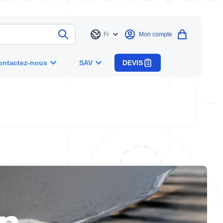
Fr
Mon compte
Langue
ontactez-nous
SAV
DEVIS
on