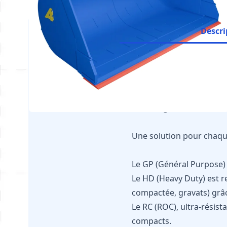
Descri
Il est impératif de vér
constructeur de votre 
Le configurateur est à d
Une solution pour chaq
Le GP (Général Purpose) 
Le HD (Heavy Duty) est r
compactée, gravats) grâce
Le RC (ROC), ultra-résist
compacts.