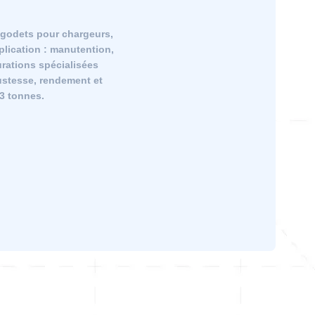
godets pour chargeurs,
lication : manutention,
urations spécialisées
bustesse, rendement et
23 tonnes.