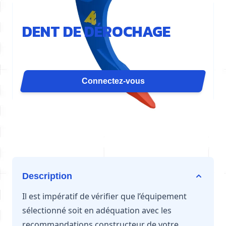
REF : D31-GEN
DENT DE DÉROCHAGE
La dent de dérochage, D31, concentre la force du
vérin sur une seule pointe pour un effet de
pénétration maximal. Elle est idéale pour la
Connectez-vous
démolition de dalles, le rainurage, le déroctage en
carrière ou le déracinage. Disponible pour des
pelles de 12 à 16 tonnes.
Description
Il est impératif de vérifier que l’équipement
sélectionné soit en adéquation avec les
recommandations constructeur de votre