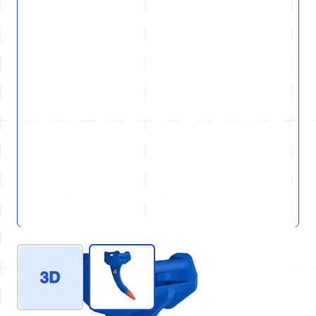
View larger image
View larger image