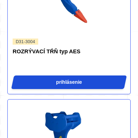
D31-3004
ROZRÝVACÍ TŔŇ typ AES
prihlásenie