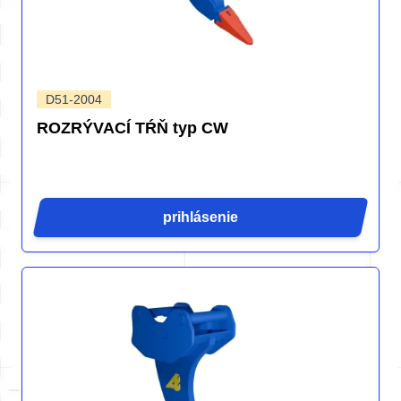
D51-2004
ROZRÝVACÍ TŔŇ typ CW
prihlásenie