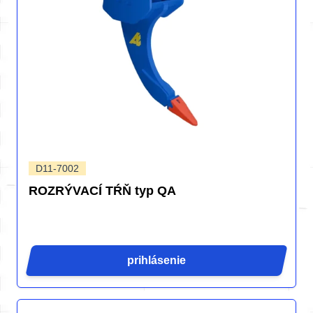
D11-7002
ROZRÝVACÍ TŔŇ typ QA
prihlásenie