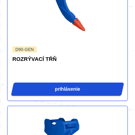
D90-GEN
ROZRÝVACÍ TŔŇ
prihlásenie