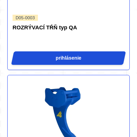
D05-0003
ROZRÝVACÍ TŔŇ typ QA
prihlásenie