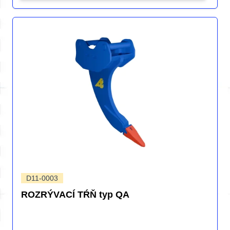
D11-0003
ROZRÝVACÍ TŔŇ typ QA