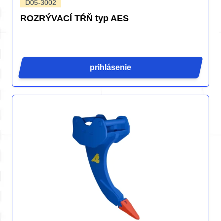
D05-3002
ROZRÝVACÍ TŔŇ typ AES
prihlásenie