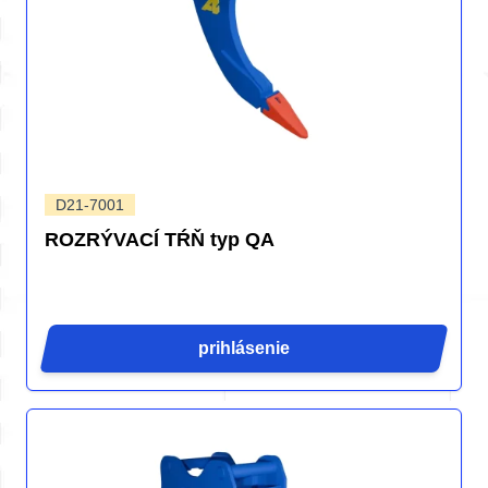
D21-7001
ROZRÝVACÍ TŔŇ typ QA
prihlásenie