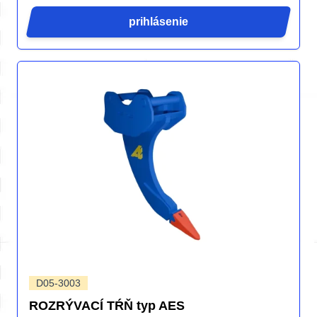
prihlásenie
D05-3003
ROZRÝVACÍ TŔŇ typ AES