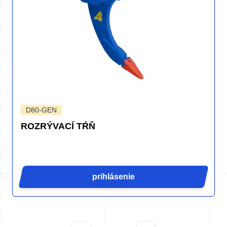
D80-GEN
ROZRÝVACÍ TŔŇ
prihlásenie