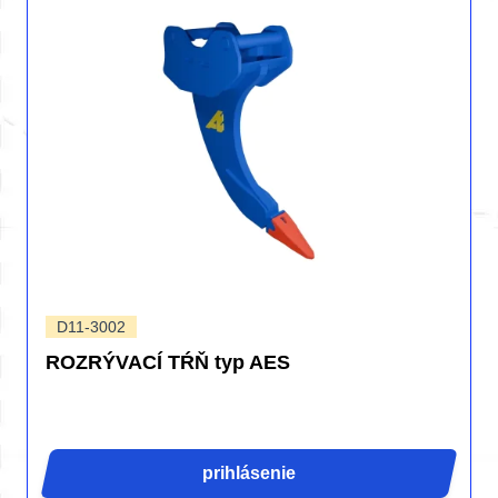
D11-3002
ROZRÝVACÍ TŔŇ typ AES
prihlásenie