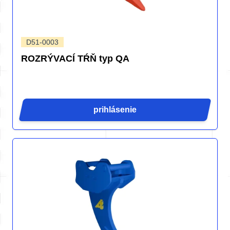
D51-0003
ROZRÝVACÍ TŔŇ typ QA
prihlásenie