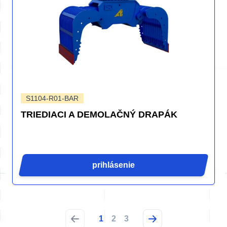
S1104-R01-BAR
TRIEDIACI A DEMOLAČNÝ DRAPÁK
prihlásenie
1
2
3