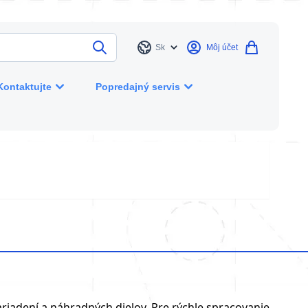
Sk
Môj účet
Jazyk
Kontaktujte
Popredajný servis
riadení a náhradných dielov. Pre rýchle spracovanie