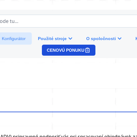
de tu...
Použité stroje
O spoločnosti
Konfigurátor
CENOVÚ PONUKU
ADV) pripravené podporiť vás pri spracovaní objednávok za