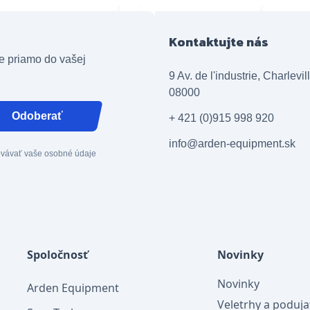
Kontaktujte nás
e priamo do vašej
9 Av. de l'industrie, Charlevi
08000
Odoberať
+ 421 (0)915 998 920
info@arden-equipment.sk
covávať vaše osobné údaje
Spoločnosť
Novinky
Novinky
Arden Equipment
Veletrhy a poduja