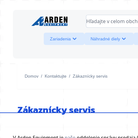
Skip to Content
Hľadajte v celom obcho
Zariadenia
Náhradné diely
Domov
/
Kontaktujte
/
Zákaznícky servis
Zákaznícky servis
V Arden Equipment je
oddelenie správy predaja (
naše