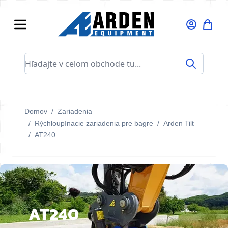
Skip to Content
Hľadajte v celom obchode tu...
Domov
/
Zariadenia
/
Rýchloupínacie zariadenia pre bagre
/
Arden Tilt
/
AT240
AT240