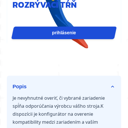
ROZRÝVACÍ TŔŇ
Zub rozrývača D90 sústreďuje silu valca do jedného
bodu pre maximálny prienik. Je ideálny na búranie
dosiek, drážkovanie, rozrývanie v lomoch alebo
prihlásenie
vykoreňovanie. Dostupné pre rýpadlá od 71 do 90
ton.
Popis
Je nevyhnutné overiť, či vybrané zariadenie
spĺňa odporúčania výrobcu vášho stroja.K
dispozícii je konfigurátor na overenie
kompatibility medzi zariadením a vaším