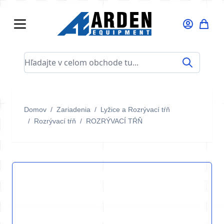
Skip to Content
Hľadajte v celom obchode tu...
Domov
/
Zariadenia
/
Lyžice a Rozrývací tŕň
/
Rozrývací tŕň
/
ROZRÝVACÍ TŔŇ