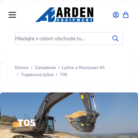
Skip to Content
Hľadajte v celom obchode tu...
Domov
/
Zariadenia
/
Lyžice a Rozrývací tŕň
/
Trapézová lyžica
/
T05
T05