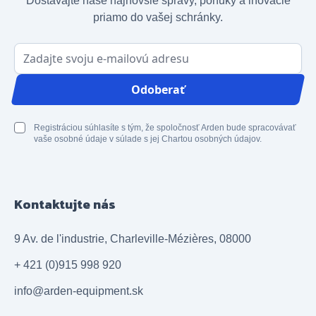
Dostávajte naše najnovšie správy, ponuky a inovácie
priamo do vašej schránky.
E-mailová adresa
Odoberať
Registráciou súhlasíte s tým, že spoločnosť Arden bude spracovávať
vaše osobné údaje v súlade s jej Chartou osobných údajov.
Kontaktujte nás
9 Av. de l'industrie, Charleville-Mézières, 08000
+ 421 (0)915 998 920
info@arden-equipment.sk