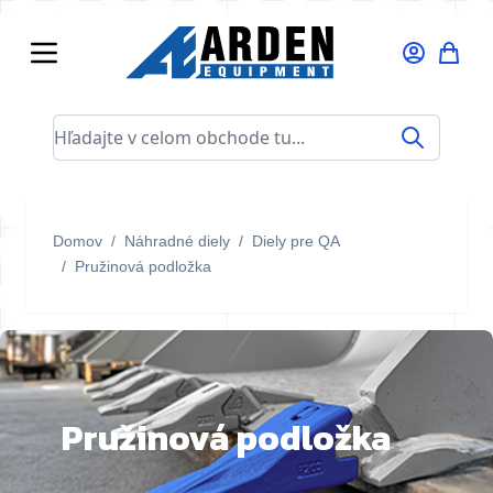
Skip to Content
Hľadajte v celom obchode tu...
Domov
/
Náhradné diely
/
Diely pre QA
/
Pružinová podložka
Pružinová podložka