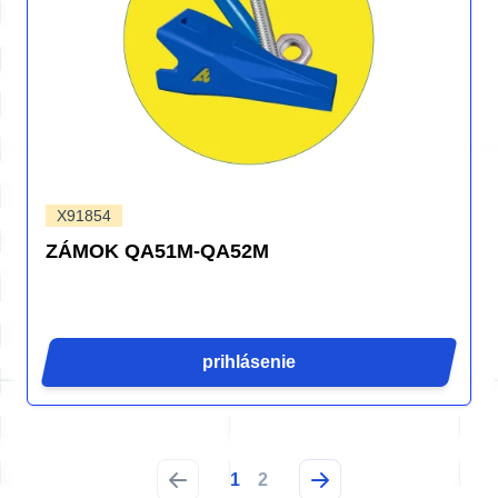
X91854
ZÁMOK QA51M-QA52M
prihlásenie
1
2