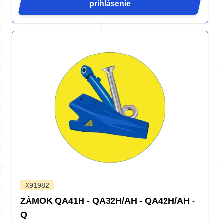
prihlásenie
X91982
ZÁMOK QA41H - QA32H/AH - QA42H/AH -
Q