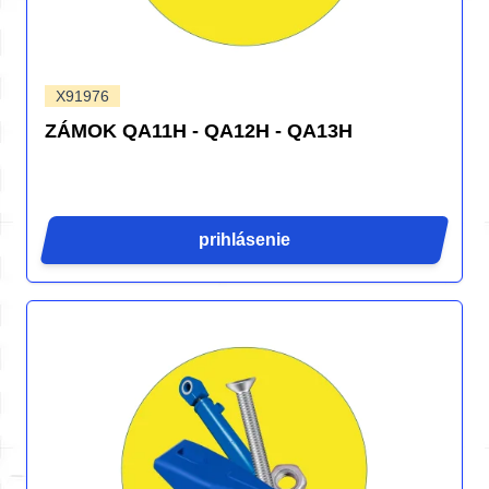
X91976
ZÁMOK QA11H - QA12H - QA13H
prihlásenie