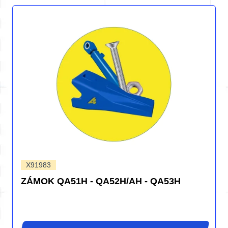
X91983
ZÁMOK QA51H - QA52H/AH - QA53H