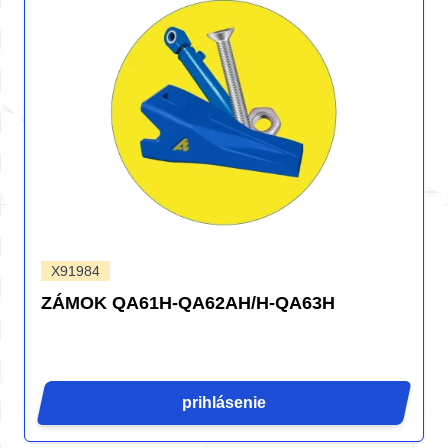
X91984
ZÁMOK QA61H-QA62AH/H-QA63H
prihlásenie