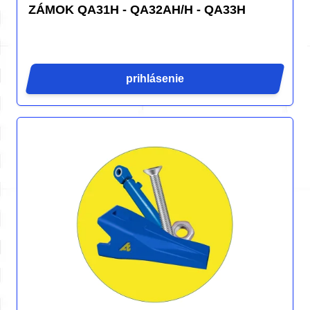
ZÁMOK QA31H - QA32AH/H - QA33H
prihlásenie