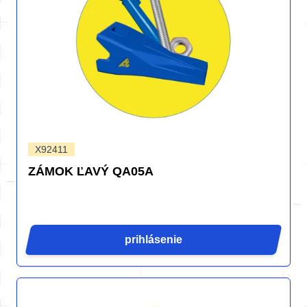
X92411
ZÁMOK ĽAVÝ QA05A
prihlásenie