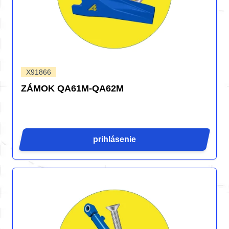
X91866
ZÁMOK QA61M-QA62M
prihlásenie