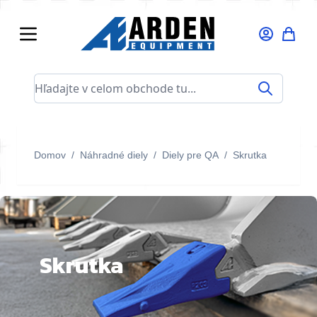
Skip to Content
Hľadajte v celom obchode tu...
Domov
/
Náhradné diely
/
Diely pre QA
/
Skrutka
Skrutka