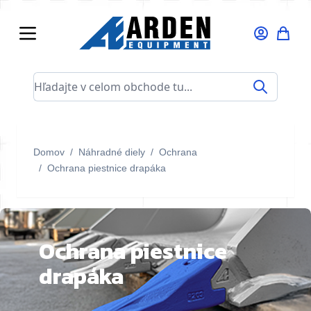
Skip to Content
Hľadajte v celom obchode tu...
Domov
/
Náhradné diely
/
Ochrana
/
Ochrana piestnice drapáka
Ochrana piestnice
drapáka