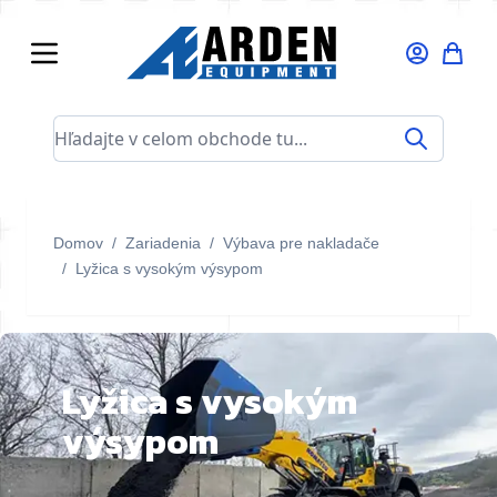
Skip to Content
Hľadajte v celom obchode tu...
Domov
/
Zariadenia
/
Výbava pre nakladače
/
Lyžica s vysokým výsypom
Lyžica s vysokým
výsypom