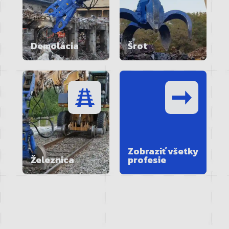
Demolácia
Šrot
Zobraziť všetky
Železnica
profesie