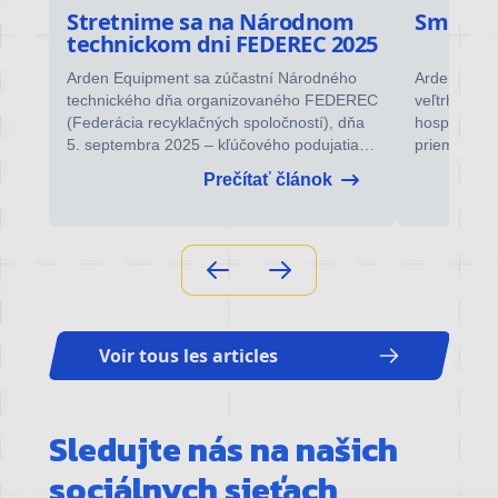
ve
Stretnime sa na Národnom
Smer Ch
technickom dni FEDEREC 2025
,
Arden Equipment sa zúčastní Národného
Arden Equip
technického dňa organizovaného FEDEREC
veľtrhu v C
(Federácia recyklačných spoločností), dňa
hospodársk
5. septembra 2025 – kľúčového podujatia
priemyseln
ve.
pre odborníkov na recykláciu, materiálové
Francúzsku.
Prečítať článok
zhodnocovanie a obehové hospodárstvo.
skutočná re
francúzske
29. augusta
Châlons-e
Voir tous les articles
Sledujte nás na našich
sociálnych sieťach