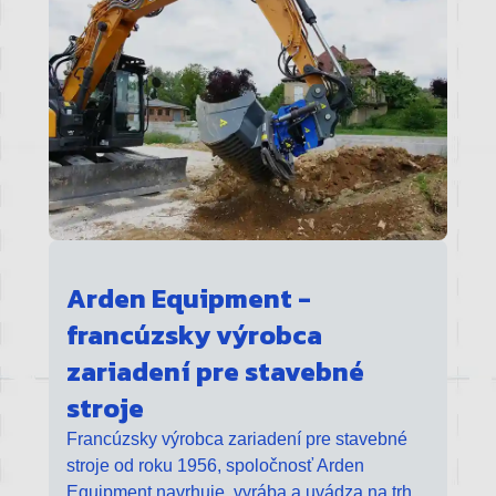
Arden Equipment -
francúzsky výrobca
zariadení pre stavebné
stroje
Francúzsky výrobca zariadení pre stavebné
stroje od roku 1956, spoločnosť Arden
Equipment navrhuje, vyrába a uvádza na trh