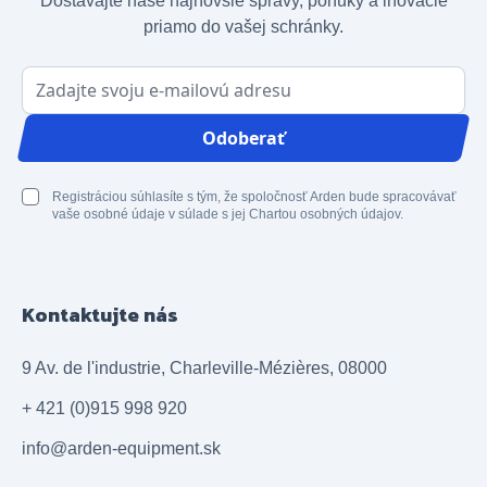
Dostávajte naše najnovšie správy, ponuky a inovácie
priamo do vašej schránky.
E-mailová adresa
Odoberať
Registráciou súhlasíte s tým, že spoločnosť Arden bude spracovávať
vaše osobné údaje v súlade s jej Chartou osobných údajov.
Kontaktujte nás
9 Av. de l'industrie, Charleville-Mézières, 08000
+ 421 (0)915 998 920
info@arden-equipment.sk