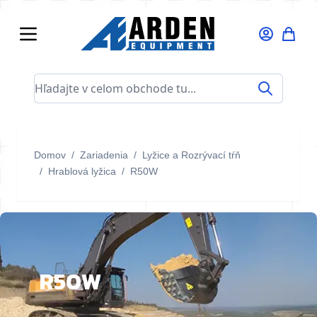
Skip to Content
Hľadajte v celom obchode tu...
Domov
/
Zariadenia
/
Lyžice a Rozrývací tŕň
/
Hrablová lyžica
/
R50W
R50W