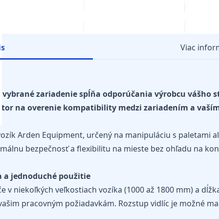
is
Viac infor
i vybrané zariadenie spĺňa odporúčania výrobcu vášho st
rátor na overenie kompatibility medzi zariadením a vaší
vozík Arden Equipment, určený na manipuláciu s paletami a
imálnu bezpečnosť a flexibilitu na mieste bez ohľadu na kon
a a jednoduché použitie
e v niekoľkých veľkostiach vozíka (1000 až 1800 mm) a dĺžka
 vašim pracovným požiadavkám. Rozstup vidlíc je možné ma