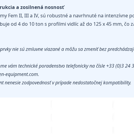
rukcia a zosilnená nosnosť
rmy Fem II, III a IV, sú robustné a navrhnuté na intenzívne po
je od 4 do 10 ton s profilmi vidlíc až do 125 x 45 mm, čo za
e prvky nie sú zmluvne viazané a môžu sa zmeniť bez predchádza
eme vám technické poradenstvo telefonicky na čísle +33 (0)3 24
en-equipment.com.
t nenesie zodpovednosť v prípade nedostatočnej kompatibility.