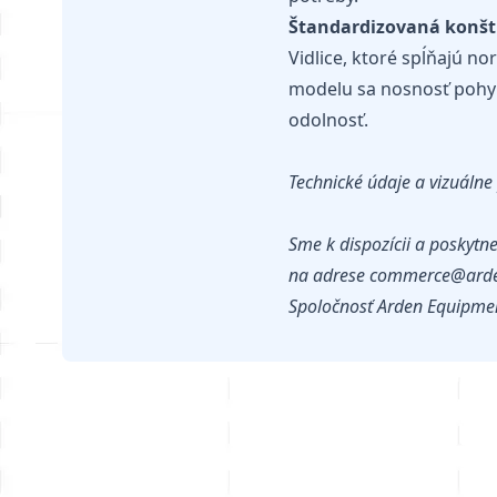
Štandardizovaná konšt
Vidlice, ktoré spĺňajú no
modelu sa nosnosť pohybu
odolnosť.
Technické údaje a vizuáln
Sme k dispozícii a poskytn
na adrese commerce@ard
Spoločnosť Arden Equipmen