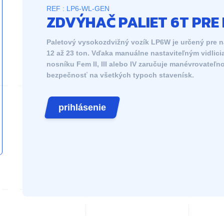
REF : LP6-WL-GEN
ZDVÝHAČ PALIET 6T PR
Paletový vysokozdvižný vozík LP6W je určený pre 
12 až 23 ton. Vďaka manuálne nastaviteľným vidli
nosníku Fem II, III alebo IV zaručuje manévrovateľno
bezpečnosť na všetkých typoch stavenísk.
prihlásenie