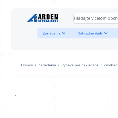
Skip to Content
Hľadajte v celom obcho
Zariadenia
Náhradné diely
Domov
/
Zariadenia
/
Výbava pre nakladače
/
Zdvíhač 