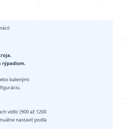
mácií
roja.
m rýpadlom.
lebo balenými
figuráciu.
ch vidlíc (900 až 1200
nuálne nastaviť podľa