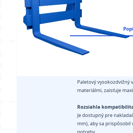
Pop
Je nevyhnutné overiť, č
K dispozícii je konfigu
Paletový vysokozdvižný 
materiálmi, zaisťuje max
Rozsiahla kompatibilit
Je dostupný pre nakladač
mm), aby sa prispôsobil
potreby.