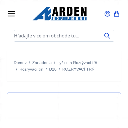
Skip to Content
Hľadajte v celom obchode tu...
Domov
/
Zariadenia
/
Lyžice a Rozrývací tŕň
/
Rozrývací tŕň
/
D20
/
ROZRÝVACÍ TŔŇ