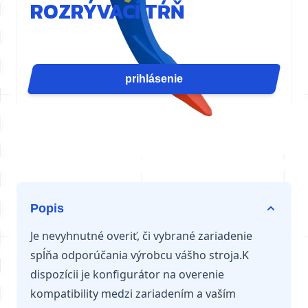
ROZRÝVACÍ TŔŇ
Zub rozrývača D21 sústreďuje silu valca do jedného
bodu pre maximálny prienik. Je ideálny na búranie
dosiek, drážkovanie, rozrývanie v lomoch alebo
prihlásenie
vykoreňovanie. Dostupné pre rýpadlá od 6 do 12
ton.
Popis
Je nevyhnutné overiť, či vybrané zariadenie
spĺňa odporúčania výrobcu vášho stroja.K
dispozícii je konfigurátor na overenie
kompatibility medzi zariadením a vaším