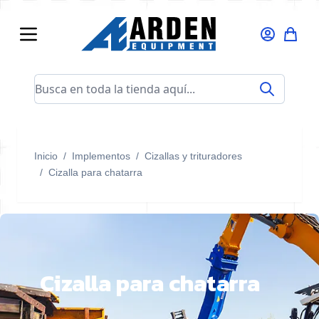
Ir al contenido
Busca en toda la tienda aquí...
Inicio
/
Implementos
/
Cizallas y trituradores
/
Cizalla para chatarra
Cizalla para chatarra