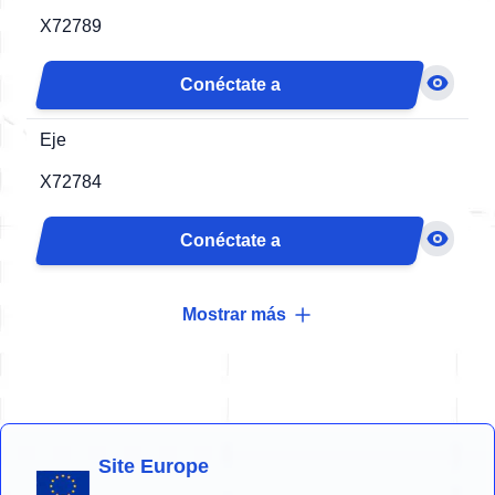
X72789
Conéctate a
Eje
X72784
Conéctate a
Arandela
Mostrar más
X93880-100
Conéctate a
Site Europe