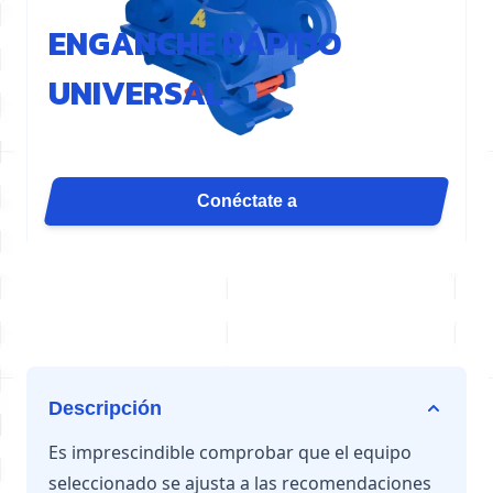
REF : UA43-80-3-GEN
ENGANCHE RÁPIDO
UNIVERSAL
El acoplador UA43H permite utilizar cucharones de
diferentes marcas gracias a su distancia multicentro
y compatibilidad con múltiples diámetros. Está
Conéctate a
diseñado para excavadoras de 16 a 19 toneladas.
Ofrece ajuste automático del juego, bloqueo seguro
y puede utilizarse en retroexcavadoras y terrenos en
pendiente.
Descripción
Es imprescindible comprobar que el equipo
seleccionado se ajusta a las recomendaciones