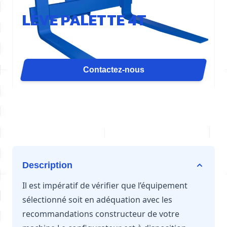
REF : LP4-GEN
LÈVE PALETTE 4T
Le lève-palettes LP4 est conçu pour les pelles de 20
à 26 tonnes. Avec ses fourches réglables
manuellement et son tablier aux normes Fem II, III
Contactez-nous
ou IV, il garantit maniabilité, compatibilité et sécurité
sur tous types de chantiers.
Description
Il est impératif de vérifier que l’équipement
sélectionné soit en adéquation avec les
recommandations constructeur de votre