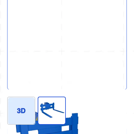
View larger image
View larger image