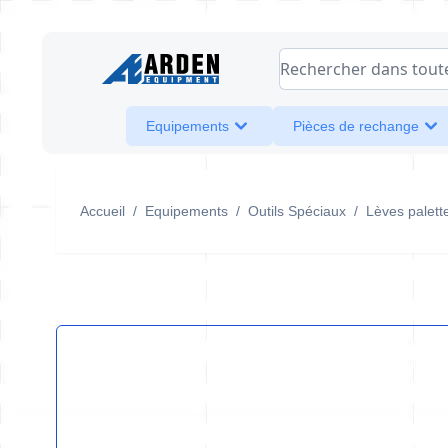
Allez au contenu
Rechercher dans toute l
Equipements
Pièces de rechange
Accueil
/
Equipements
/
Outils Spéciaux
/
Lèves palett