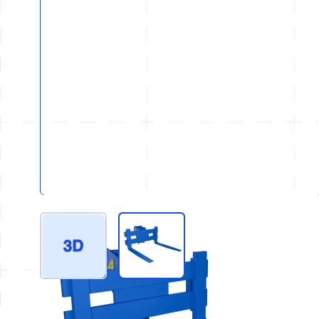
View larger image
View larger image