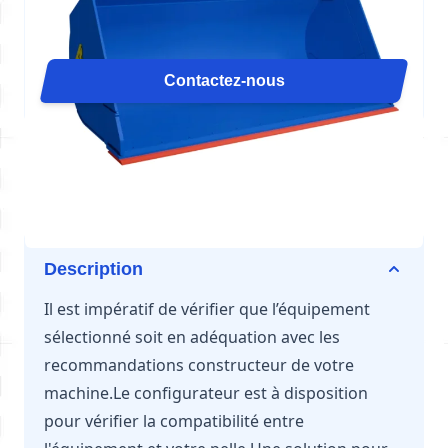
Arden Equipment propose une gamme complète de
godets pour chargeurs, conçue pour répondre aux
exigences de chaque application : manutention,
Contactez-nous
reprise, tri ou chargement intensif. Avec des
configurations spécialisées (HD, GP, ROC, CV, MH),
ces godets, L41, offrent robustesse, rendement et
adaptabilité sur tous types de chargeuses de 12 à
18 tonnes.
Description
Il est impératif de vérifier que l’équipement
sélectionné soit en adéquation avec les
recommandations constructeur de votre
machine.Le configurateur est à disposition
pour vérifier la compatibilité entre