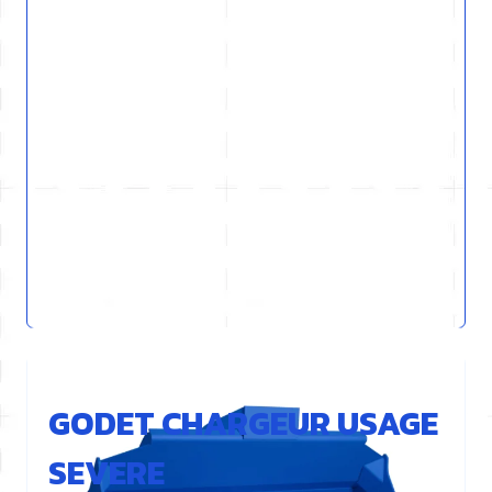
REF : L41HD-GEN
GODET CHARGEUR USAGE
SEVERE