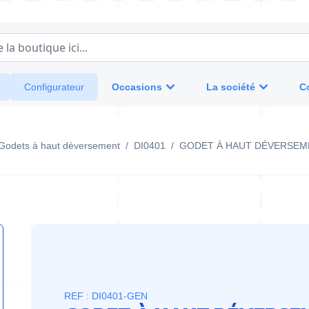
a boutique ici...
Occasions
La société
C
Configurateur
Godets à haut déversement
/
DI0401
/
GODET À HAUT DÉVERSEM
REF : DI0401-GEN