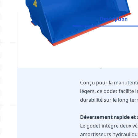
Description
Il est impératif de vér
constructeur de votre 
Le configurateur est à d
Conçu pour la manutentio
légers, ce godet facilite
durabilité sur le long te
Déversement rapide et 
Le godet intègre deux v
amortisseurs hydrauliqu