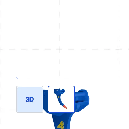
View larger image
View larger image