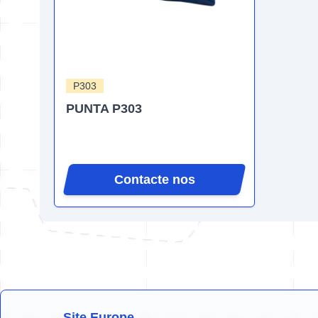
P303
PUNTA P303
Contacte nos
Site Europe