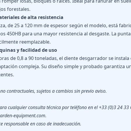
 romper losas, bloques o raíces. Ideal para ranurar en sue
jos forestales.
teriales de alta resistencia
eza, de 25 a 120 mm de espesor según el modelo, está fabri
rzos 450HB para una mayor resistencia al desgaste. La pun
ácilmente reemplazable.
uinas y facilidad de uso
ras de 0,8 a 90 toneladas, el diente desgarrador se instala
ptación compleja. Su diseño simple y probado garantiza una 
gentes.
no contractuales, sujetos a cambios sin previo aviso.
ara cualquier consulta técnica por teléfono en el +33 (0)3 24 33
@arden-equipment.com.
e responsable en caso de inadecuación.