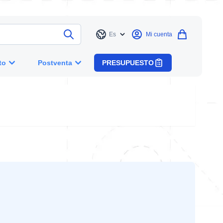
Es
Mi cuenta
Idioma
to
Postventa
PRESUPUESTO