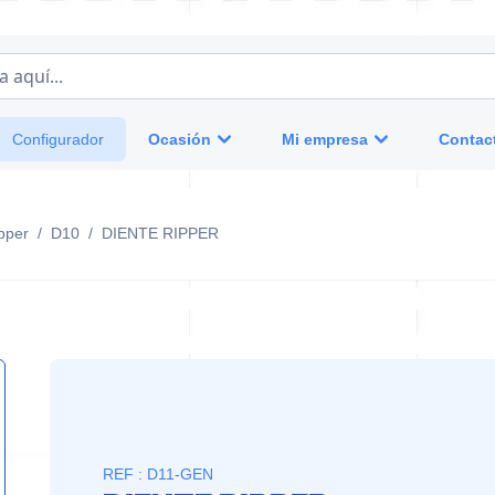
 aquí...
Ocasión
Mi empresa
Contac
Configurador
ipper
/
D10
/
DIENTE RIPPER
REF : D11-GEN