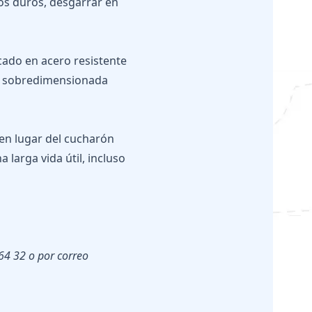
los duros, desgarrar en
cado en acero resistente
ta sobredimensionada
 en lugar del cucharón
larga vida útil, incluso
 64 32 o por correo