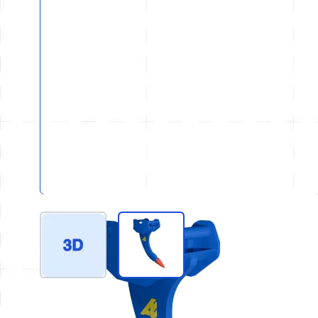
View larger image
View larger image