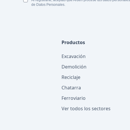
Al registrarte, aceptas que Arden procese tus datos personale
de Datos Personales.
Productos
Excavación
Demolición
Reciclaje
Chatarra
Ferroviario
Ver todos los sectores