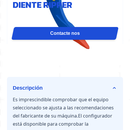
DIENTE RIPPER
El diente desgarrador D05 concentra la fuerza del
cilindro en un solo punto para una máxima
penetración. Es ideal para demolición de losas,
Contacte nos
ranurado, desgarramiento de canteras o arranque de
raíces. Disponible para excavadoras de 0,8 a 3,5
toneladas.
Descripción
Es imprescindible comprobar que el equipo
seleccionado se ajusta a las recomendaciones
del fabricante de su máquina.El configurador
está disponible para comprobar la