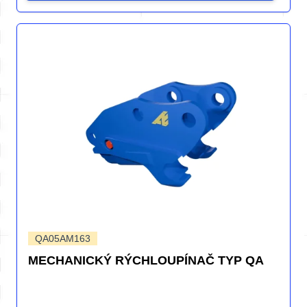
QA05AM163
MECHANICKÝ RÝCHLOUPÍNAČ TYP QA