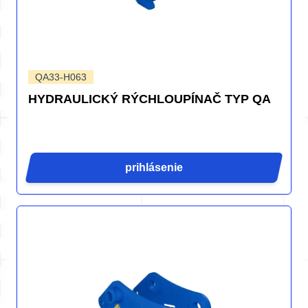
QA33-H063
HYDRAULICKÝ RÝCHLOUPÍNAČ TYP QA
prihlásenie