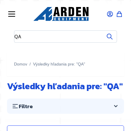
Skip to Content
Hľadajte v celom obchode tu...
Domov
/
Výsledky hľadania pre: "QA"
Výsledky hľadania pre: "QA"
Filtre
Preskočiť na zoznam produktov