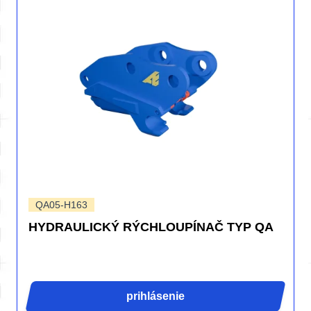
QA05-H163
HYDRAULICKÝ RÝCHLOUPÍNAČ TYP QA
prihlásenie