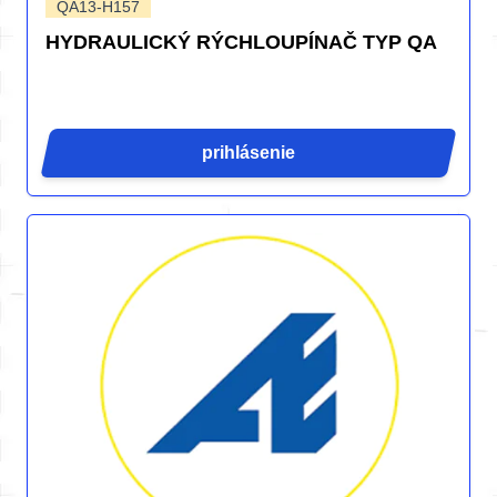
QA13-H157
HYDRAULICKÝ RÝCHLOUPÍNAČ TYP QA
prihlásenie