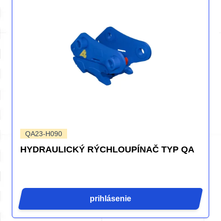
QA23-H090
HYDRAULICKÝ RÝCHLOUPÍNAČ TYP QA
prihlásenie