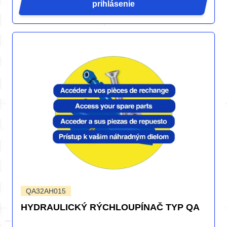
prihlásenie
QA32AH015
HYDRAULICKÝ RÝCHLOUPÍNAČ TYP QA