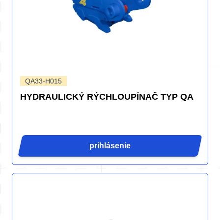
QA33-H015
HYDRAULICKÝ RÝCHLOUPÍNAČ TYP QA
prihlásenie