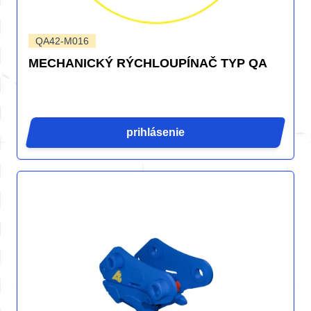
QA42-M016
MECHANICKÝ RÝCHLOUPÍNAČ TYP QA
prihlásenie