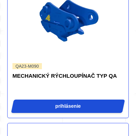
QA23-M090
MECHANICKÝ RÝCHLOUPÍNAČ TYP QA
prihlásenie