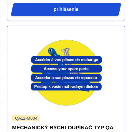
prihlásenie
QA11-M084
MECHANICKÝ RÝCHLOUPÍNAČ TYP QA