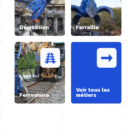
Démolition
Ferraille
Voir tous les
Ferroviaire
métiers