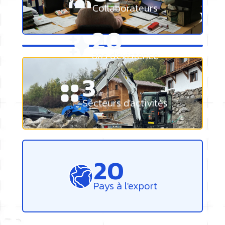
Collaborateurs
34
ans d'existence
6
Secteurs d'activités
34
Pays à l'export